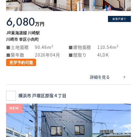
6,080
新築戸建て
万円
JR東海道線 川崎駅
川崎市 幸区小向町
土地面積
90.46m²
建物面積
110.54m²
築年数
2026年04月
間取り
4LDK
見学予約可能
詳細を見る
横浜市 戸塚区原宿４丁目
NEW