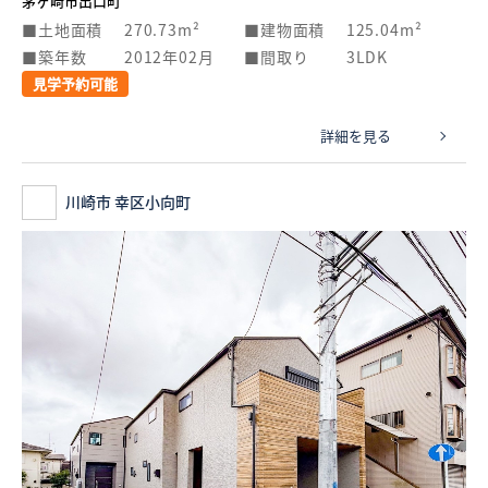
茅ヶ崎市出口町
土地面積
270.73m²
建物面積
125.04m²
築年数
2012年02月
間取り
3LDK
見学予約可能
詳細を見る
川崎市 幸区小向町