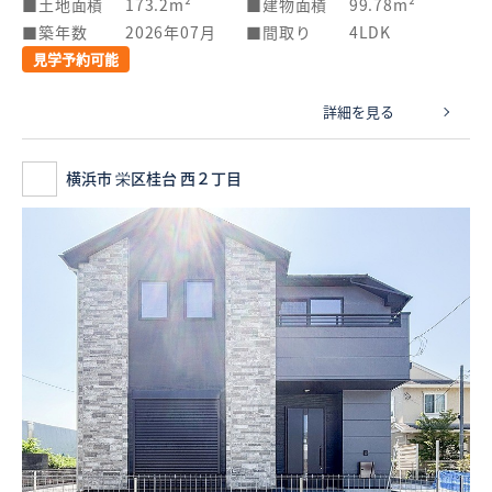
土地面積
173.2m²
建物面積
99.78m²
築年数
2026年07月
間取り
4LDK
見学予約可能
詳細を見る
横浜市 栄区桂台 西２丁目