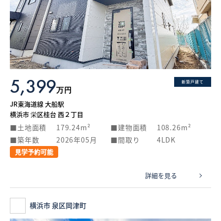
5,399
新築戸建て
万円
JR東海道線 大船駅
横浜市 栄区桂台 西２丁目
土地面積
179.24m²
建物面積
108.26m²
築年数
2026年05月
間取り
4LDK
見学予約可能
詳細を見る
横浜市 泉区岡津町