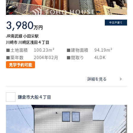
3,980
中古戸建て
万円
JR南武線 小田栄駅
川崎市 川崎区浅田４丁目
土地面積
100.23m²
建物面積
94.19m²
築年数
2004年02月
間取り
4LDK
見学予約可能
詳細を見る
鎌倉市大船４丁目