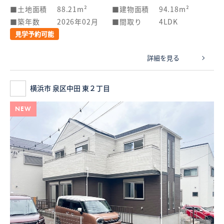
土地面積
88.21m²
建物面積
94.18m²
築年数
2026年02月
間取り
4LDK
見学予約可能
詳細を見る
横浜市 泉区中田 東２丁目
NEW