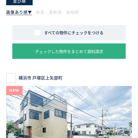
並び順
画像あり順▼
新着・更新順
価格順
採用情報
ログイン
すべての物件にチェックをつける
お気に入り物件一覧
チェックした物件をまとめて資料請求
サイトマップ
横浜市 戸塚区上矢部町
お気に入り物件一覧
NEW