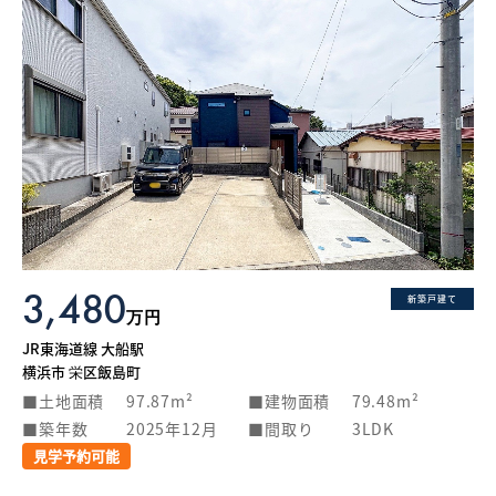
3,480
新築戸建て
万円
JR東海道線 大船駅
横浜市 栄区飯島町
土地面積
97.87m²
建物面積
79.48m²
築年数
2025年12月
間取り
3LDK
見学予約可能