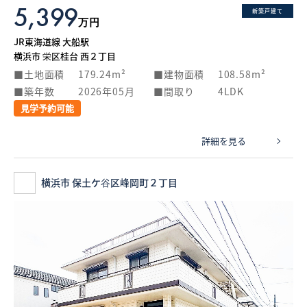
5,399
新築戸建て
万円
JR東海道線 大船駅
横浜市 栄区桂台 西２丁目
土地面積
179.24m²
建物面積
108.58m²
築年数
2026年05月
間取り
4LDK
見学予約可能
詳細を見る
横浜市 保土ケ谷区峰岡町２丁目