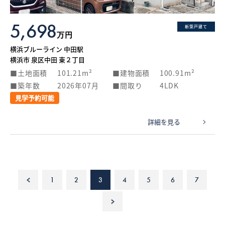
5,698
新築戸建て
万円
横浜ブルーライン 中田駅
横浜市 泉区中田 東２丁目
土地面積
101.21m²
建物面積
100.91m²
築年数
2026年07月
間取り
4LDK
見学予約可能
詳細を見る
<
1
2
3
4
5
6
7
>