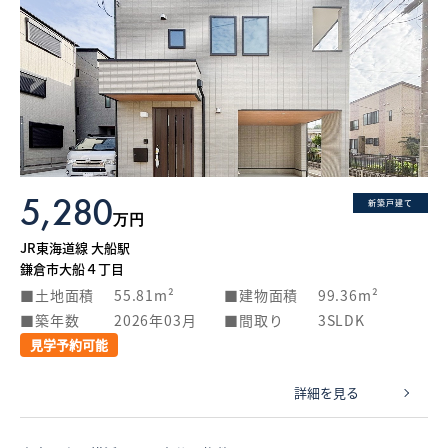
5,280
新築戸建て
万円
JR東海道線 大船駅
鎌倉市大船４丁目
土地面積
55.81m²
建物面積
99.36m²
築年数
2026年03月
間取り
3SLDK
見学予約可能
詳細を見る