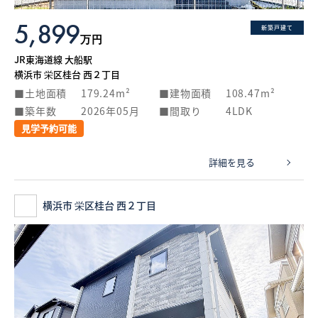
5,899
新築戸建て
万円
JR東海道線 大船駅
横浜市 栄区桂台 西２丁目
土地面積
179.24m²
建物面積
108.47m²
築年数
2026年05月
間取り
4LDK
見学予約可能
詳細を見る
横浜市 栄区桂台 西２丁目