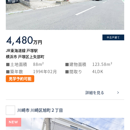
What’s MIRAKARE
スペシャルムービーを見る
4,480
中古戸建て
万円
JR東海道線 戸塚駅
横浜市 戸塚区上矢部町
土地面積
88m²
建物面積
123.58m²
築年数
1994年02月
間取り
4LDK
見学予約可能
詳細を見る
川崎市 川崎区旭町２丁目
NEW