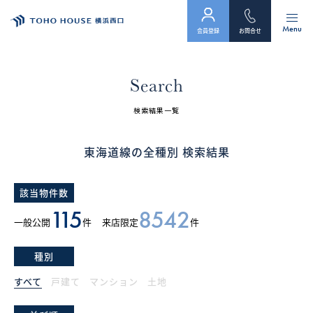
Menu
会員登録
お問合せ
トップ
Search
物件検索
検索結果一覧
会員フォーム
東海道線の全種別 検索結果
サービス
該当物件数
会社案内
115
8542
一般公開
件
来店限定
件
スタッフ紹介（「住まい」のコンサルタント）
種別
お客様の声
すべて
戸建て
マンション
土地
お知らせ