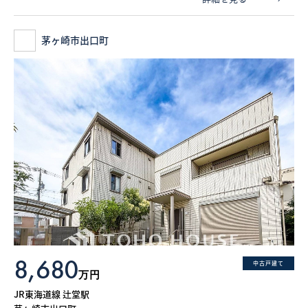
茅ヶ崎市出口町
8,680
中古戸建て
万円
JR東海道線 辻堂駅