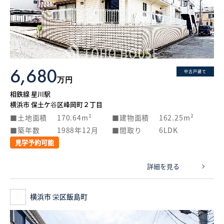
6,680
中古戸建て
万円
相鉄線 星川駅
横浜市 保土ケ谷区峰岡町２丁目
土地面積
170.64m²
建物面積
162.25m²
築年数
1988年12月
間取り
6LDK
見学予約可能
詳細を見る
横浜市 栄区飯島町