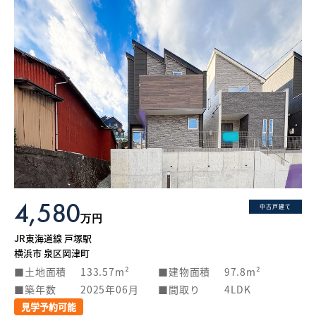
4,580
中古戸建て
万円
JR東海道線 戸塚駅
横浜市 泉区岡津町
土地面積
133.57m²
建物面積
97.8m²
築年数
2025年06月
間取り
4LDK
見学予約可能