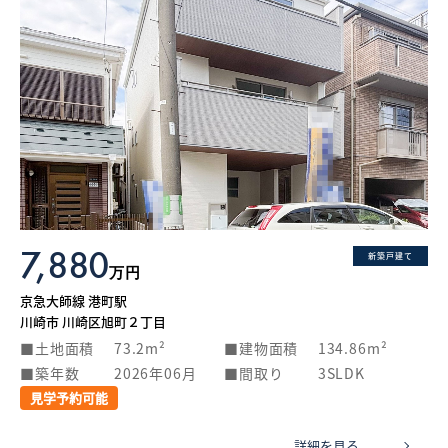
7,880
新築戸建て
万円
京急大師線 港町駅
川崎市 川崎区旭町２丁目
土地面積
73.2m²
建物面積
134.86m²
築年数
2026年06月
間取り
3SLDK
見学予約可能
詳細を見る