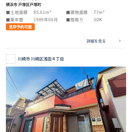
横浜市 戸塚区戸塚町
土地面積
85.61m²
建物面積
77m²
築年数
1989年06月
間取り
3DK
見学予約可能
詳細を見る
川崎市 川崎区浅田４丁目