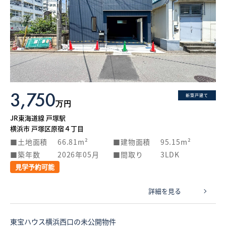
3,750
新築戸建て
万円
JR東海道線 戸塚駅
横浜市 戸塚区原宿４丁目
土地面積
66.81m²
建物面積
95.15m²
築年数
2026年05月
間取り
3LDK
見学予約可能
詳細を見る
東宝ハウス横浜西口の未公開物件