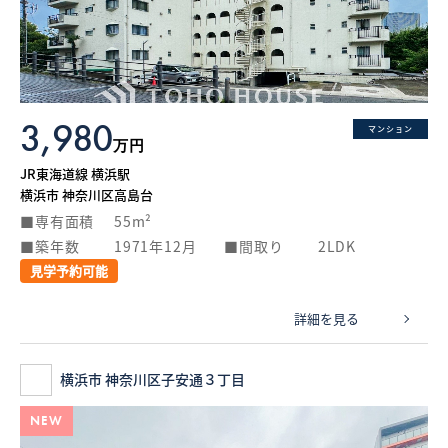
What’s MIRAKARE
スペシャルムービーを見る
3,980
マンション
万円
JR東海道線 横浜駅
横浜市 神奈川区高島台
専有面積
55m²
築年数
1971年12月
間取り
2LDK
見学予約可能
詳細を見る
横浜市 神奈川区子安通３丁目
NEW