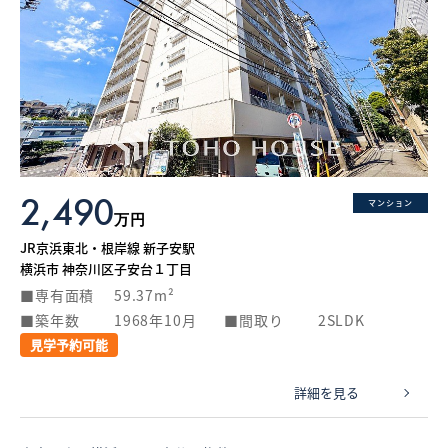
2,490
マンション
万円
JR京浜東北・根岸線 新子安駅
横浜市 神奈川区子安台１丁目
専有面積
59.37m²
築年数
1968年10月
間取り
2SLDK
見学予約可能
詳細を見る