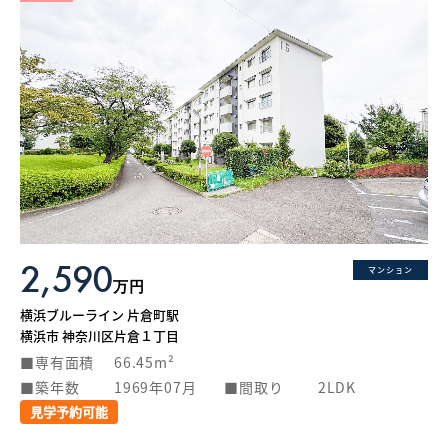
2,590
マンション
万円
横浜ブルーライン 片倉町駅
横浜市 神奈川区片倉１丁目
専有面積
66.45m²
築年数
1969年07月
間取り
2LDK
見学予約可能