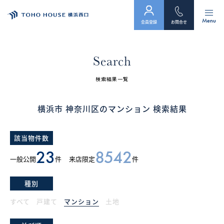
Menu
会員登録
お問合せ
トップ
Search
物件検索
検索結果一覧
会員フォーム
横浜市 神奈川区のマンション 検索結果
サービス
該当物件数
会社案内
23
8542
一般公開
件
来店限定
件
スタッフ紹介（「住まい」のコンサルタント）
種別
お客様の声
すべて
戸建て
マンション
土地
お知らせ