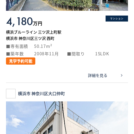
4,180
マンション
万円
横浜ブルーライン 三ツ沢上町駅
横浜市 神奈川区三ツ沢 西町
専有面積
50.17m²
築年数
2008年11月
間取り
1SLDK
見学予約可能
詳細を見る
横浜市 神奈川区大口仲町