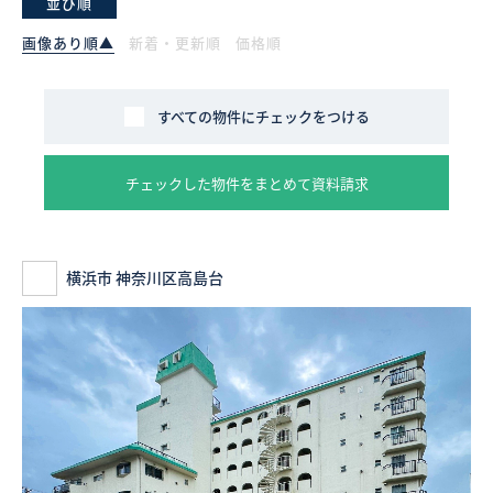
並び順
画像あり順▲
新着・更新順
価格順
採用情報
ログイン
すべての物件にチェックをつける
お気に入り物件一覧
チェックした物件をまとめて資料請求
サイトマップ
横浜市 神奈川区高島台
お気に入り物件一覧