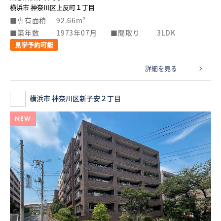
横浜市 神奈川区上反町１丁目
専有面積
92.66m²
築年数
1973年07月
間取り
3LDK
見学予約可能
詳細を見る
横浜市 神奈川区新子安２丁目
NEW