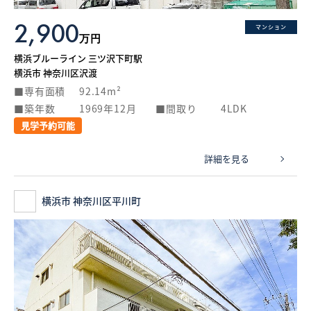
2,900
マンション
万円
横浜ブルーライン 三ツ沢下町駅
横浜市 神奈川区沢渡
専有面積
92.14m²
築年数
1969年12月
間取り
4LDK
見学予約可能
詳細を見る
横浜市 神奈川区平川町