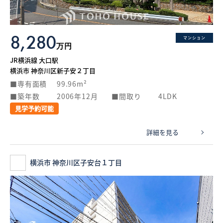
8,280
マンション
万円
JR横浜線 大口駅
横浜市 神奈川区新子安２丁目
専有面積
99.96m²
築年数
2006年12月
間取り
4LDK
見学予約可能
詳細を見る
横浜市 神奈川区子安台１丁目