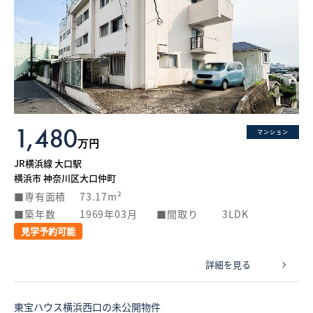
1,480
マンション
万円
JR横浜線 大口駅
横浜市 神奈川区大口仲町
専有面積
73.17m²
築年数
1969年03月
間取り
3LDK
見学予約可能
詳細を見る
東宝ハウス横浜西口の未公開物件