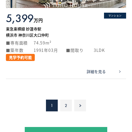
5,399
マンション
万円
東急東横線 妙蓮寺駅
横浜市 神奈川区大口仲町
専有面積
74.59m²
築年数
1991年03月
間取り
3LDK
見学予約可能
詳細を見る
1
2
>