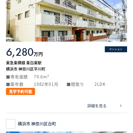
6,280
マンション
万円
東急東横線 東白楽駅
横浜市 神奈川区平川町
専有面積
79.6m²
築年数
1982年01月
間取り
2LDK
見学予約可能
詳細を見る
横浜市 神奈川区台町