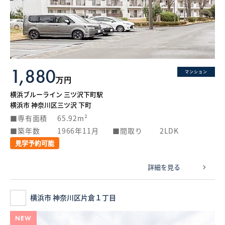
1,880
マンション
万円
横浜ブルーライン 三ツ沢下町駅
横浜市 神奈川区三ツ沢 下町
専有面積
65.92m²
築年数
1966年11月
間取り
2LDK
見学予約可能
詳細を見る
横浜市 神奈川区片倉１丁目
NEW