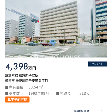
4,398
マンション
万円
京急本線 京急新子安駅
横浜市 神奈川区子安通３丁目
専有面積
63.54m²
築年数
1993年09月
間取り
2LDK
見学予約可能
詳細を見る