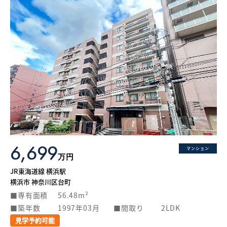
6,699
マンション
万円
JR東海道線 横浜駅
横浜市 神奈川区台町
専有面積
56.48m²
築年数
1997年03月
間取り
2LDK
見学予約可能