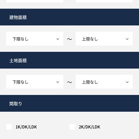
What’s MIRAKARE
スペシャルムービーを見る
建物面積
～
土地面積
～
間取り
1K/DK/LDK
2K/DK/LDK