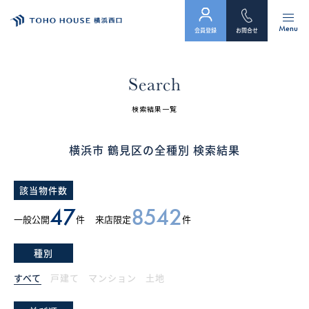
Menu
会員登録
お問合せ
トップ
Search
物件検索
検索結果一覧
会員フォーム
横浜市 鶴見区の全種別 検索結果
サービス
該当物件数
会社案内
47
8542
一般公開
件
来店限定
件
スタッフ紹介（「住まい」のコンサルタント）
種別
お客様の声
すべて
戸建て
マンション
土地
お知らせ