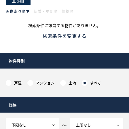
並び順
画像あり順▼
新着・更新順
価格順
採用情報
検索条件に該当する物件がありません。
ログイン
検索条件を変更する
お気に入り物件一覧
サイトマップ
物件種別
戸建
マンション
お気に入り物件一覧
土地
すべて
価格
～