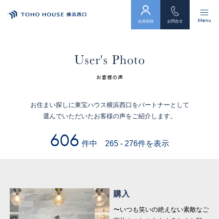
Menu
会員登録
お問合せ
トップ
User's Photo
物件検索
お客様の声
会員フォーム
お住まい探しに東宝ハウス横浜西口をパートナーとして
選んでいただいたお客様の声をご紹介します。
サービス
606
件中 265 - 276件を表示
会社案内
スタッフ紹介（「住まい」のコンサルタント）
お客様の声
購入
〜いつも笑いの絶えない素敵なご
お知らせ